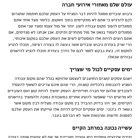
עולם שלם מאחורי אירועי חברה
גיבוש עובדים מסוגל להיות דבר המניח על העסק שלכם חותמת שתגרום
לכם להרגיש כי אתם לא מתקיימים בתוך וואקום. כלומר מצד אחד אתם
מסוגלים להפוך מקום עבודה לטוב יותר אל מול עצמו ומצד שני אתם
מסוגלים לעמוד בגאון אל מול מתחרים ותיקים. אכן אנחנו לא מגזימים, אם
אתם רוצים להיות אלו המסוגלים לשים את העסק שלכם במקום איכותי,
הרי שרק בעזרת גיבוש עובדים אשר נעשה לו בצורה רציפה, תוכלו להגיע
למקום זה. כעת נבקש לספר לכם על הדרך בעזרת תוכלו להגיע להישגים
גבוהים שכאלו.
ימים עסקיים לכול מי שצריך
ישנם עסקים קטנים החושבים לעצמם שדווקא בגלל שהם מקום עבודה
המגיע להכנסות כלכליות קטנות, הרי שהם אינם צריכים לשאוף להעמיד
לעובדים שלהם ימי חברה חווייתיים. העסק ימשיך להיות קטן ועם העובדים
לא מרוצים הרי שאפשר להשיג אחרים במשכורת נמוכה ולהמשיך בהישגים
הקיימים. אך זהו בדיוק ההבדל בין מקום עבודה מצליח לבין מקום אשר
נשאר לו בינוני. ימים עסקיים יכולים להיות אלו שייקחו את העסק שלכם
לפסגות חדשות ומרגשות אשר לא הכרתם בעבר.
עשייה נכונה במרחב הקיים
יצירת אירועים עסקיים היא עשייה מעניינת אך אם לא עושים אותה בצורה