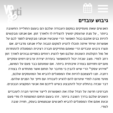
ניווט במקלדת
ניווט במקלדת
גיבוש עובדים
האנשים שאת מעסיקים במקום העבודה שלכם הם בעצם החולייה החשובה
ביותר , על מנת שהעסק ימשיך להצליח לו ולאורך זמן. אם אנחנו מבקשים
להיות כנים אתכם ככול האפשר הרי שעכשיו אנחנו מבקשים לספר לכם על
אפשרות שיחד איתה תוכלו להגיע למקום הגבוה עליו אנחנו מדברים. אם
תצרו גיבוש עובדים הרי שאתם מחזיקים חברה רצינית המסוגלת להתחרות
אל מול הקולגות השונות שלכם ואף להציג רווחים כספיים גבוהים לאורך זמן
רחב למדי. מצב שכזה יכול להתאפשר בעזרת יצירת ערבים וימים עסקיים
מעניים וחוויתם בצורה איכותית ביותר. אם שמעתם כבר פעם על המושג,
"אירוע עסקי" הרי שיש להבין כי מדובר על תחום אשר מתחדש לו בצורה
רחבה. תנו לעצמכם להיות אלו המסוגלים להביא אל המועסקים שלכם,
מועד מהנה למדי שיגרום להם להגיע לעבודה עם חיוך על הפנים שלהם.
דבר שכזה בהחלט יכול להתבצע כשיש לידכם את אנשי המקצוע הנכונים.
חברתינו חרטה על הגדל שלה את האפשרות לייצר אירועי חברה לעובדים
השונים שלכם בדרך הטובה ביותר. זהו בעצם תחום המתפתח לו מדי פעם
וכעת אתם אלו המסוגלים להביא לאנשים שנמצאים בעסק, חוויה טובה
למדי.