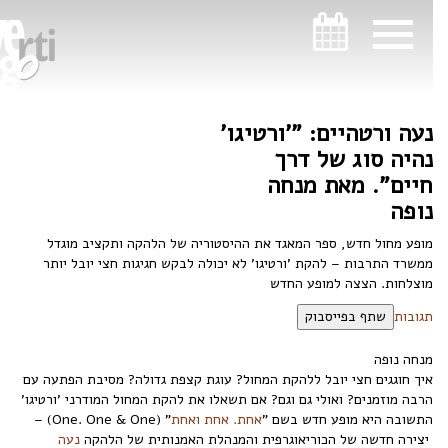
ניווט במקלדת
ניווט במקלדת
נעה ורטהיים: "'ורטיגו'
נהיה סוג של דרך
חיים". מאת מנחה
נופה
מופע מחול חדש, ספר המאגד את ההיסטוריה של הלהקה ותקציב מוגדל
ממשרד התרבות – להקת 'ורטיגו' לא יכולה לבקש חגיגות חצי יובל יותר
מוצלחות. הצצה למופע החדש
תגובות
שתף בפייסבוק
מנחה נופה
איך חוגגים חצי יובל ללהקת המחול? עוגת קצפת גדולה? מסיבת הפתעה עם
הרבה מוזמנים? ואולי גם וגם? אם תשאלו את להקת המחול המודרני 'ורטיגו'
התשובה היא מופע חדש בשם "
אחת. אחת ואחת
" (One. One & One) –
יצירה חדשה של הכוריאוגרפית והמנהלת האמנותית של הלהקה
נעה