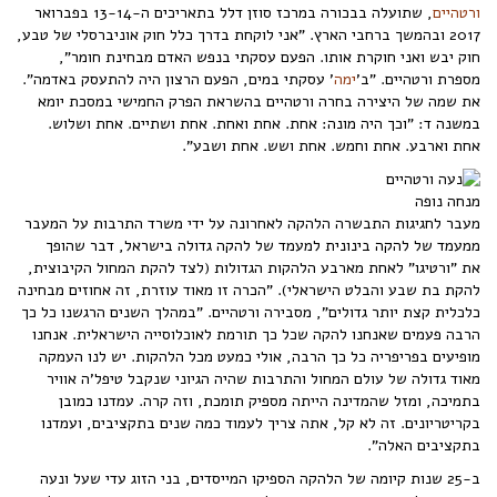
ורטהיים
, שתועלה בבכורה במרכז סוזן דלל בתאריכים ה-13-14 בפברואר
2017 ובהמשך ברחבי הארץ. "אני לוקחת בדרך כלל חוק אוניברסלי של טבע,
חוק יבש ואני חוקרת אותו. הפעם עסקתי בנפש האדם מבחינת חומר",
מספרת ורטהיים. "ב'
ימה
' עסקתי במים, הפעם הרצון היה להתעסק באדמה".
את שמה של היצירה בחרה ורטהיים בהשראת הפרק החמישי במסכת יומא
במשנה ד: "וכך היה מונה: אחת. אחת ואחת. אחת ושתיים. אחת ושלוש.
אחת וארבע. אחת וחמש. אחת ושש. אחת ושבע".
מנחה נופה
מעבר לחגיגות התבשרה הלהקה לאחרונה על ידי משרד התרבות על המעבר
ממעמד של להקה בינונית למעמד של להקה גדולה בישראל, דבר שהופך
את "ורטיגו" לאחת מארבע הלהקות הגדולות (לצד להקת המחול הקיבוצית,
להקת בת שבע והבלט הישראלי). "הכרה זו מאוד עוזרת, זה אחוזים מבחינה
כלכלית קצת יותר גדולים", מסבירה ורטהיים. "במהלך השנים הרגשנו כל כך
הרבה פעמים שאנחנו להקה שכל כך תורמת לאוכלוסייה הישראלית. אנחנו
מופיעים בפריפריה כל כך הרבה, אולי כמעט מכל הלהקות. יש לנו העמקה
מאוד גדולה של עולם המחול והתרבות שהיה הגיוני שנקבל טיפל'ה אוויר
בתמיכה, ומזל שהמדינה הייתה מספיק תומכת, וזה קרה. עמדנו כמובן
בקריטריונים. זה לא קל, אתה צריך לעמוד כמה שנים בתקציבים, ועמדנו
בתקציבים האלה".
ב-25 שנות קיומה של הלהקה הספיקו המייסדים, בני הזוג עדי שעל ונעה