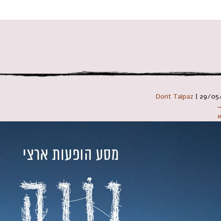
 במקלדת
Dorit Talpaz
|
29/05
→