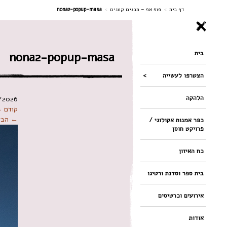
ניווט
דף בית
>
פופ אפ – תכנים קוונים
>
nona2-popup-masa
בית
nona2-popup-masa
הצטרפו לעשייה
הלהקה
/2026
קודם 
← הבא
כפר אמנות אקולוגי /
פרויקט חוסן
כח האיזון
בית ספר וסדנת ורטיגו
אירועים וכרטיסים
אודות