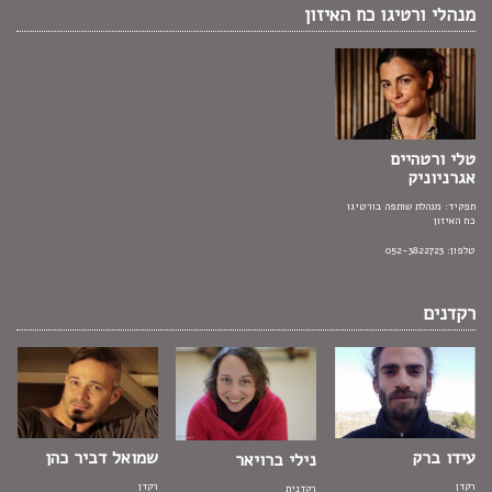
מנהלי ורטיגו כח האיזון
טלי ורטהיים
אגרניוניק
תפקיד: מנהלת שותפה בורטיגו
כח האיזון
טלפון: 052-3822723
רקדנים
עידו ברק
שמואל דביר כהן
נילי ברויאר
רקדן
רקדן
רקדנית