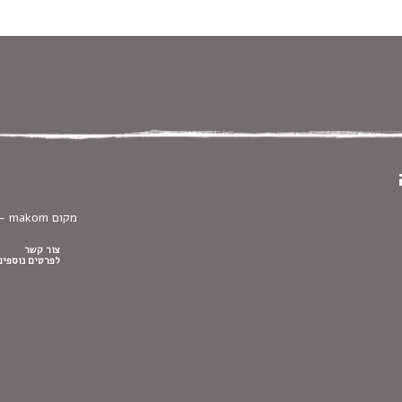
 במקלדת
ניווט במקלדת
מקום makom – בכורה
צור קשר
לפרטים נוספים