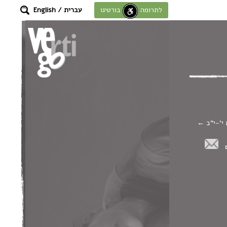
עברית
/
English
לתרומה לחוסן בורטיגו
 י'-י"ב