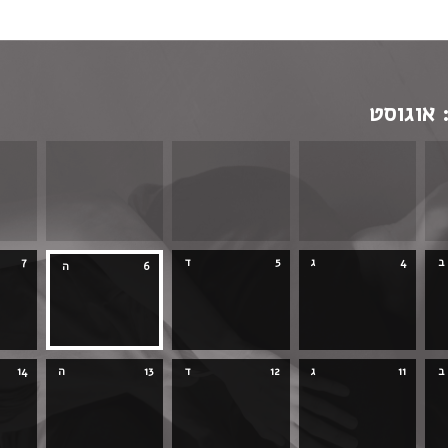
 במקלדת
:
אוגוסט
ב
4
ג
5
ד
7
6
ה
ב
11
ג
12
ד
13
ה
14