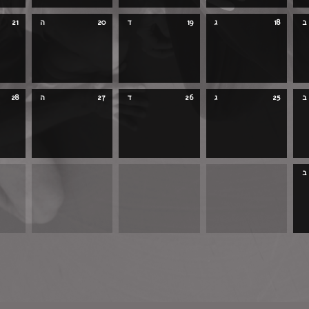
ב
18
ג
19
ד
20
ה
21
ב
25
ג
26
ד
27
ה
28
ב