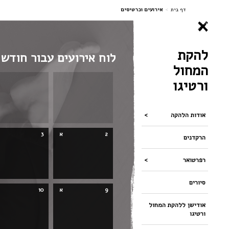
ניווט
דף בית
>
אירועים וכרטיסים
להקת
לוח אירועים עבור חודש
המחול
ורטיגו
אודות הלהקה
2
א
3
הרקדנים
רפרטואר
סיורים
9
א
10
אודישן ללהקת המחול
ורטיגו