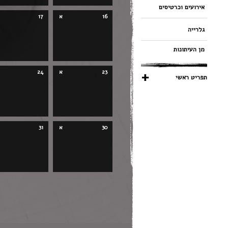
אירועים וכרטיסים
16
א
17
גלרייה
מן העיתונות
23
א
24
תפריט ראשי
30
א
31