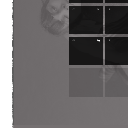
ו
22
ש
ו
29
ש