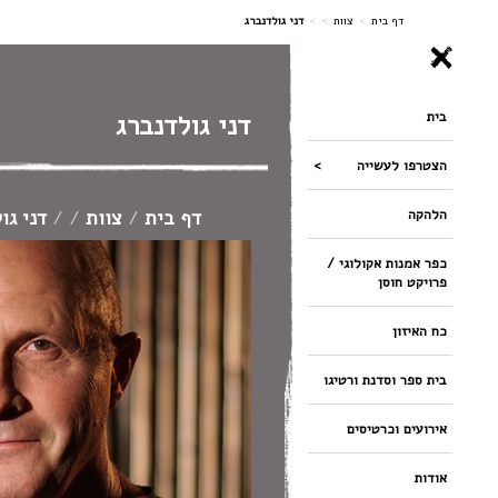
ניווט
דף בית
>
צוות
>
>
דני גולדנברג
בית
דני גולדנברג
הצטרפו לעשייה
דף בית
/
צוות
/
/
דני גו
הלהקה
כפר אמנות אקולוגי /
פרויקט חוסן
כח האיזון
בית ספר וסדנת ורטיגו
אירועים וכרטיסים
אודות