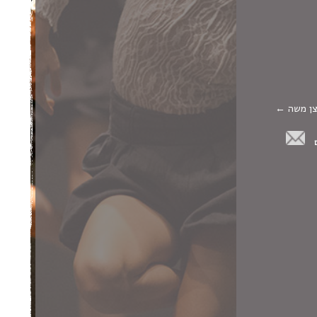
צן משה