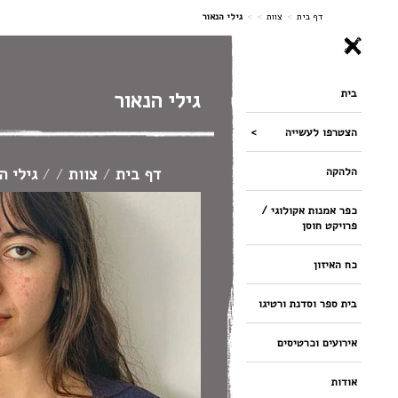
ניווט
דף בית
>
צוות
>
>
גילי הנאור
בית
גילי הנאור
הצטרפו לעשייה
דף בית
/
צוות
/
/
גילי ה
הלהקה
כפר אמנות אקולוגי /
פרויקט חוסן
כח האיזון
בית ספר וסדנת ורטיגו
אירועים וכרטיסים
אודות