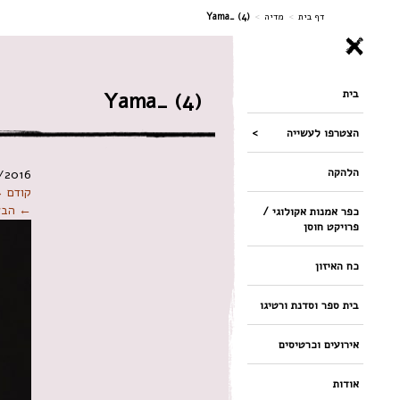
ניווט
דף בית
>
מדיה
>
Yama_ (4)
בית
Yama_ (4)
הצטרפו לעשייה
הלהקה
/2016
קודם 
← הבא
כפר אמנות אקולוגי /
פרויקט חוסן
כח האיזון
בית ספר וסדנת ורטיגו
אירועים וכרטיסים
אודות