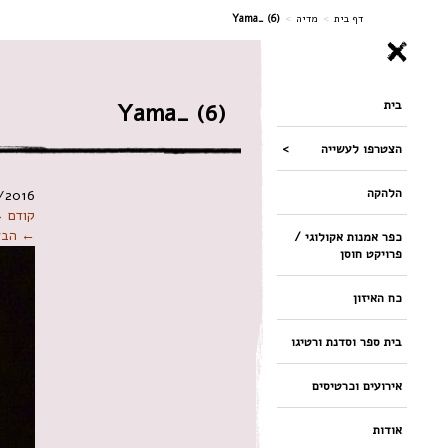
ניווט
דף בית
>
מדיה
>
Yama_ (6)
בית
Yama_ (6)
הצטרפו לעשייה
הלהקה
/2016
קודם 
← הבא
כפר אמנות אקולוגי /
פרויקט חוסן
כח האיזון
בית ספר וסדנת ורטיגו
אירועים וכרטיסים
אודות