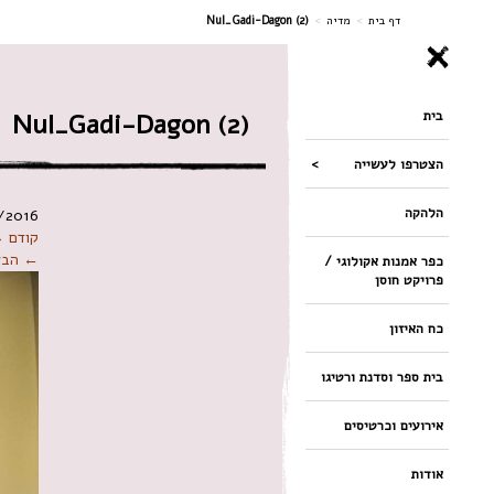
ניווט
דף בית
>
מדיה
>
Nul_Gadi-Dagon (2)
בית
Nul_Gadi-Dagon (2)
הצטרפו לעשייה
הלהקה
/2016
קודם 
← הבא
כפר אמנות אקולוגי /
פרויקט חוסן
כח האיזון
בית ספר וסדנת ורטיגו
אירועים וכרטיסים
אודות