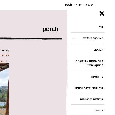
ניווט
דף בית
>
מדיה
>
porch
בית
porch
הצטרפו לעשייה
הלהקה
/2023
קודם 
← הבא
כפר אמנות אקולוגי /
פרויקט חוסן
כח האיזון
בית ספר וסדנת ורטיגו
אירועים וכרטיסים
אודות