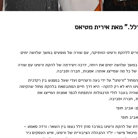
רים ללהקת ורטיגו הוותיקה, עם שורה של מופעים במשך שלושה ימים
 במשך שלושה ימים את רוחה, דרכה ויצירתה של להקת ורטיגו עם שורה
 של כל מה שמייצג אותה: אמנות, חברה וסביבה.
המחול "ורטיגו" על ידי נעה ורטהיים ועדי שעל במפגש בין רקדנית
רטיגו היא לא רק להקה- היא דרך חיים המתבטאת בלהקת מחול שהקימה
שהיה בעבר לולי תרנגולות והתפתח לכפר אמנות המייצג את
ת, חברה וסביבה.
אביב חופי
ת של להקת ורטיגו במרכז סוזן דלל נצפו בין השאר: ורדה סאמט –
; מיכאל פישר- יו"ר ההנהלה הציבורית של ורטיגו, איש העסקים ניר