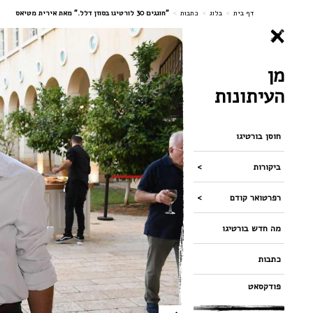
ניווט
דף בית
>
בלוג
>
כתבות
>
"חוגגים 30 לורטיגו בסוזן דלל." מאת אירית מטיאס
מן
העיתונות
חוסן בורטיגו
ביקורות
רפרטואר קודם
מה חדש בורטיגו
כתבות
פודקסאט