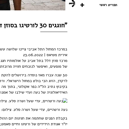
תפריט ראשי
"חוגגים 30 לורטיגו בסוזן דלל." מאת אירית מטיאס
במרכז המחול התל אביבי ציינו שלושה עשו
אירית מטיאס |
23.06.2022
מרכז סוזן דלל בתל אביב על אולמותיו חגג
של מופעים, ואיפשר לנוכחים חוויה מרוכזת
30 שנה עברו מאז נוסדה בירושלים להקת 
לרקדן, הזוג הכי בולט במחול הישראלי. ו
בקיבוץ נתיב הל"ה כפר אקולוגי, בתוך מה 
האידיאולוגיה של נעה ועדי שילבו של אמנו
נעה ורטהיים, עדי שעל ושרה סלע. צילום: 
בקבלת הפנים שחתמה את חגיגות יום ההולד
יו"ר אגודת הידידים של ורטיגו וחיים סאמט