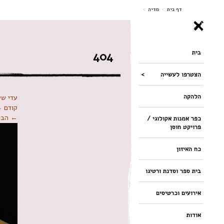
ניווט
דף בית
>
מדיה
>
בית
404
הצטרפו לעשייה
הלהקה
עדי שע
קודם 
← הבא
כפר אמנות אקולוגי /
פרויקט חוסן
כח האיזון
בית ספר וסדנת ורטיגו
אירועים וכרטיסים
אודות