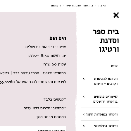
ניווט
דף בית
>
בית ספר וסדנת ורטיגו
>
היפ הופ
בית ספר
היפ הופ
וסדנת
ורטיגו
שיעורי היפ הופ בירושלים
ימי ראשון 17:30-18:30
עלות 60 ש"ח
צוות
בסטודיו ורטיגו | מרכז ג'ראר בכר | בצלאל 1
הסדנא להכשרת
לפרטים והרשמה: לבנה אמויאל 052-5572260
רקדנים - ורטיגו
שיעורים פתוחים
*לנשים בלבד
בורטיגו ירושלים
*לתושבי הדרום ללא עלות
ורטיגו במוסדות חינוך
במתחם מרחב מוגן
ורטיגו בינלאומי
תאריכי האירוע