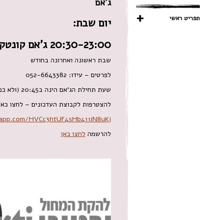
ג'אם
תפריט ראשי
יום שבת:
20:30-23:00 ג'אם קונטקט אימפרוביזציה עם עידו ברק
שבת ראשונה ואחרונה בחודש
לפרטים – עידו: ‭ 052-6643382
שעת תחילת הג'אם הינה ב20:45 (ולא כפי שכתוב בלוח)
להצטרפות לקבוצת העדכונים – לחצו כאן
sapp.com/HVCc3htUF4sHb411iN8uKj
להרשמה
לחצו כאן