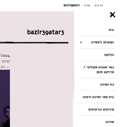
ניווט
דף בית
>
מדיה
>
bazir39atar3
בית
bazir39atar3
הצטרפו לעשייה
הלהקה
/2024
קודם 
← הבא
כפר אמנות אקולוגי /
פרויקט חוסן
כח האיזון
בית ספר וסדנת ורטיגו
אירועים וכרטיסים
אודות