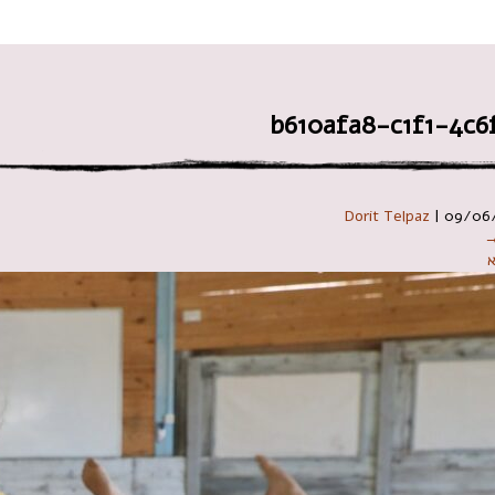
 במקלדת
b610afa8-c1f1-4c6
Dorit Telpaz
|
09/06
→