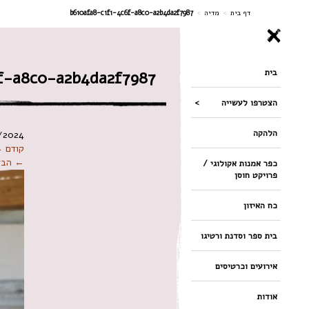
ניווט
דף בית
>
מדיה
>
b610afa8-c1f1-4c6f-a8c0-a2b4da2f7987
בית
f-a8c0-a2b4da2f7987
הצטרפו לעשייה
הלהקה
/2024
קודם 
← הבא
כפר אמנות אקולוגי /
פרויקט חוסן
כח האיזון
בית ספר וסדנת ורטיגו
אירועים וכרטיסים
אודות