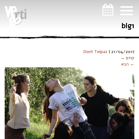
ניווט במקלדת
big1
Dorit Telpaz
|
21/04/2017
קודם →
← הבא