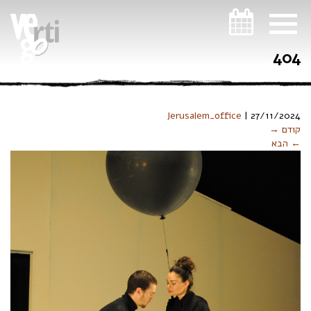
ניווט במקלדת
404
Jerusalem_office
|
27/11/2024
קודם →
← הבא