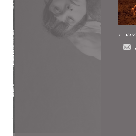
פע סגור