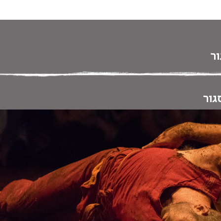
 במקלדת
ניווט במקלדת
ור
גור