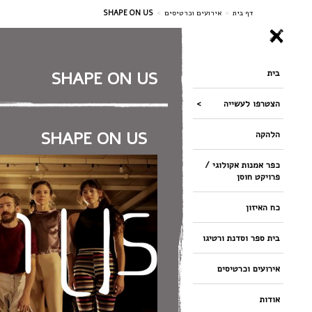
ניווט
דף בית
>
אירועים וכרטיסים
>
SHAPE ON US
בית
SHAPE ON US
הצטרפו לעשייה
SHAPE ON US
הלהקה
כפר אמנות אקולוגי /
פרויקט חוסן
כח האיזון
בית ספר וסדנת ורטיגו
אירועים וכרטיסים
אודות