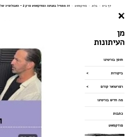
ניווט
דף בית
>
בלוג
>
פודקסאט
>
זה מתחיל בתנועה הפודקאסט פרק 2 – האבולוציה של תפקידי החיים עם עדי שעל מנכ"ל להקת מחול ורטיגו
מן
העיתונות
חוסן בורטיגו
ביקורות
רפרטואר קודם
מה חדש בורטיגו
כתבות
פודקסאט