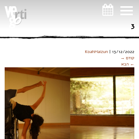
ניווט במקלדת
3
KoahHaizun
|
13/12/2022
קודם →
← הבא