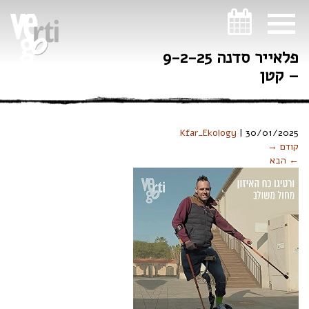
ניווט במקלדת
פלאייר סדנה 9-2-25
– קטן
Kfar_Ekology
|
30/01/2025
קודם →
← הבא