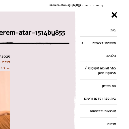
ניווט
דף בית
>
מדיה
>
2zerem-atar-1514by855
בית
erem-atar-1514by855
הצטרפו לעשייה
הלהקה
/2025
קודם 
← הבא
כפר אמנות אקולוגי /
פרויקט חוסן
כח האיזון
בית ספר וסדנת ורטיגו
אירועים וכרטיסים
אודות