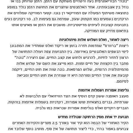
"נונה" הכוריאוגרפית נעה ורטהיים משחקת עם הזמן. הזמן שדוחק בנו או
נוזל בין אצבעותינו. אחד האלמנטים שיוצרים את תחושת הזמן נולד במופע
כתוצאה משיתוף הפעולה עם המוזיקאי רן בגנו. קטעי המוזיקה שמלווים את
הרקדנים נשמעים כמו תקתוק שעון, שמדמה גם פעימות לב. 10 רקדנים נעים
בתנועות קצובות לעיתים מדיטטיביות. מושכים את הזמן או מאיצים אותו
בתיאום מדויק עם המוזיקה.
ריצה לאחור, ואלס ושלוש אלות מיתולוגיות
ריצות "ברוורס" שמדמות חזרה בזמן או ריקוד ואלס שמחזיר את המתבונן
לימי הנשפים האלגנטיים באירופה. בין התנועות צפה ועולה התחושה של
הרצון לחזור לחיות, להרגיש ולחוש את קצב החיים. שם היצירה "נונה"
מחבר בין הקצוות של חיים ומוות. הוא מייצג את השם של שלוש אלות
מהמיתולוגיה הרומית, שלוש הפרסאות. נונה טווה את חוט החיים, דיקמה
קובעת את אורך החיים ומורתה היא זו שגוזרת את חוט החיים ומביאה
לסיומם.
גלימות אפורות ושמלות אדומות
מעצב האופנה ששון קדם הוסיף את הצד הוויזואלי עם תלבושות לא
שגרתיות. גברים בחצאיות טוטו אפורות, רקדניות בשמלות אדומות בוהקות.
הגברים רוקדים ואלס בגלימות אפורות שנראות כמו גלביה.
תנועת יד אחת מסין הרחוקה שנולדה מחדש
הקיר האחורי של הבמה הוא קיר אור באורך 2.5 מטרים והקירות האחרים
צבועים באפור בהיר, כדי ליצור תחושה של אין סוף. מוטיב נוסף שלוכד את