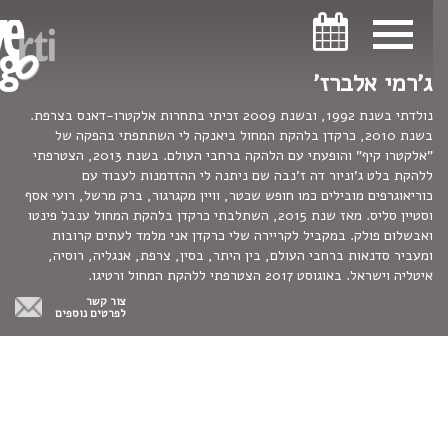
ניווט במקלדת
ניווט במקלדת
ג'רמי אלברז'
נולדתי בשנת 1992, ובשנת 2009 זכיתי בתחרות אלקטרו-דאנס בצרפת.
בשנת 2010, כרקדן בלהקת המחול ביאנקה לי השתתפתי בהפקה של
"אלקטרו קיף" והופעתי עם הלהקה ברחבי העולם. בשנת 2013, הצטרפתי
ללהקת בלט ג'וניור דה ז'נבה שם ניתנה לי ההזדמנות לעבוד עם
כוריאוגרפים מובילים כמו חופש שכטר, וויין מקגרגור, ברק מרשל, רועי אסף
וסטיין סליס. מאז שנת 2015, השתלבתי כרקדן בלהקת המחול ענבל פינטו
ואבשלום פולק. במקביל לקריירה שלי כרקדן אני מלמד לעתים קרובות
ומעביר סדנאות ברחבי העולם, בין היתר, בסין, צרפת, אנגליה, רוסיה,
איטליה וישראל. באוגוסט 2017 הצטרפתי ללהקת המחול ורטיגו.
צור קשר
לפרטים נוספים