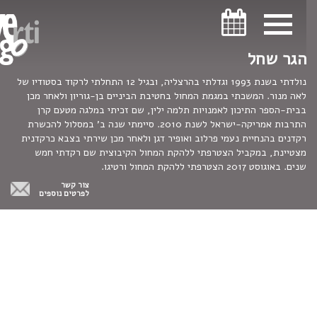
ניווט במקלדת
ניווט במקלדת
הגר שחל
נולדתי בשנת 1993 וגדלתי בהרצליה, ובגיל 12 התחלתי לרקוד בסטודיו של
לאה מנור. המשכתי במגמת המחול בחטיבת הביניים בן-גוריון ולאחר מכן
בבית-הספר התיכון לאמנויות תלמה ילין, שם זכיתי במלגה מטעם קרן
התרבות אמריקה-ישראל לשנת 2010. סיימתי שנה ב' במסלול להכשרת
רקדנים בהנחיית נעמי פרלוב ואופיר דגן ולאחר מכן שירתי בצבא כרקדנית
מצטיינת, במקביל הצטרפתי ללהקת המחול הקיבוצית שם רקדתי חמש
שנים. באוגוסט 2017 הצטרפתי ללהקת המחול ורטיגו.
צור קשר
לפרטים נוספים