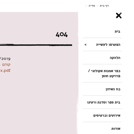
ניווט
דף בית
>
מדיה
>
בית
404
הצטרפו לעשייה
הלהקה
/2019
קודם 
x.pdf
כפר אמנות אקולוגי /
פרויקט חוסן
כח האיזון
בית ספר וסדנת ורטיגו
אירועים וכרטיסים
אודות