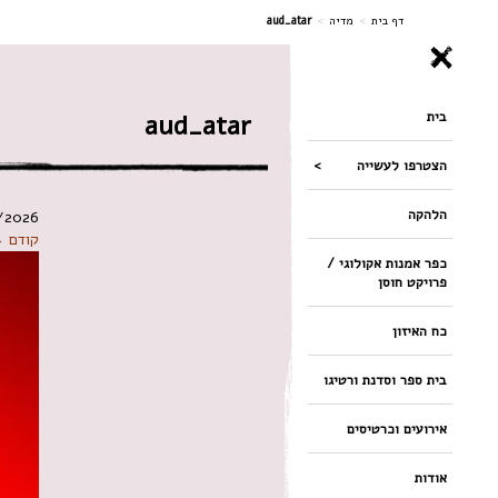
ניווט
דף בית
>
מדיה
>
aud_atar
בית
aud_atar
הצטרפו לעשייה
הלהקה
/2026
קודם 
כפר אמנות אקולוגי /
פרויקט חוסן
כח האיזון
בית ספר וסדנת ורטיגו
אירועים וכרטיסים
אודות