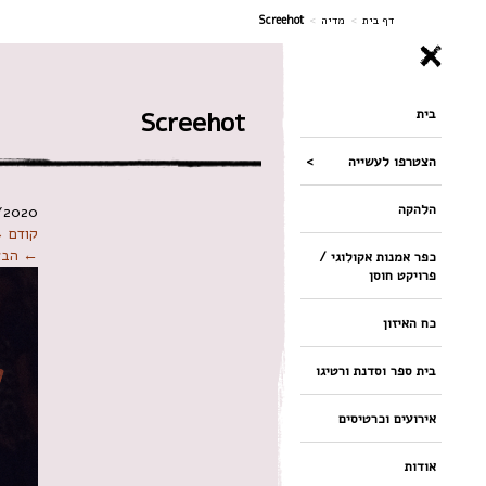
ניווט
דף בית
>
מדיה
>
Screehot
בית
Screehot
הצטרפו לעשייה
הלהקה
/2020
קודם 
← הבא
כפר אמנות אקולוגי /
פרויקט חוסן
כח האיזון
בית ספר וסדנת ורטיגו
אירועים וכרטיסים
אודות