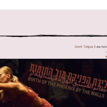
 במקלדת
Dorit Telpaz
|
20/07
→