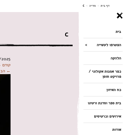
ניווט
דף בית
>
מדיה
>
c
בית
c
הצטרפו לעשייה
הלהקה
/2025
קודם 
← הבא
כפר אמנות אקולוגי /
פרויקט חוסן
כח האיזון
בית ספר וסדנת ורטיגו
אירועים וכרטיסים
אודות