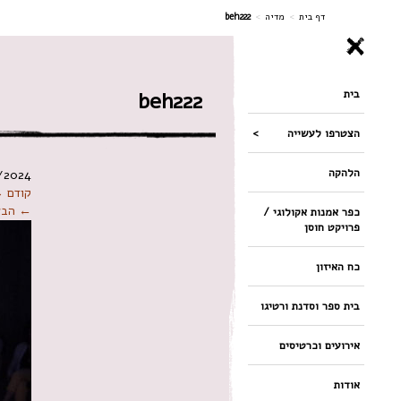
ניווט
דף בית
>
מדיה
>
beh222
בית
beh222
הצטרפו לעשייה
הלהקה
/2024
קודם 
← הבא
כפר אמנות אקולוגי /
פרויקט חוסן
כח האיזון
בית ספר וסדנת ורטיגו
אירועים וכרטיסים
אודות