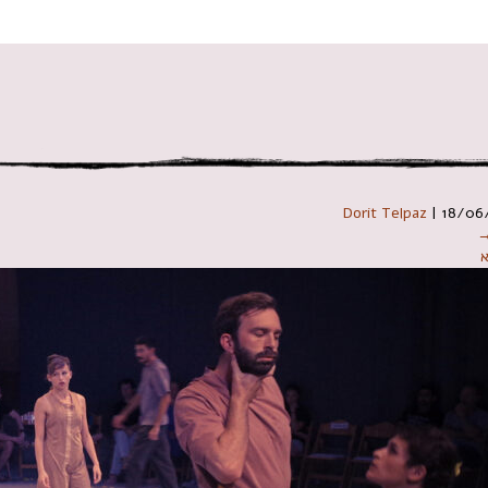
 במקלדת
Dorit Telpaz
|
18/06
→