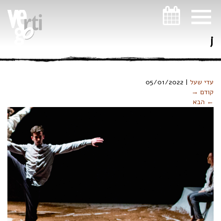
ניווט במקלדת
j
עדי שעל
|
05/01/2022
קודם →
← הבא