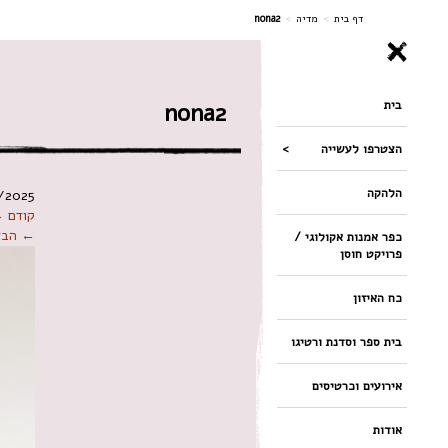
ניווט
דף בית
>
מדיה
>
nona2
בית
nona2
הצטרפו לעשייה
הלהקה
/2025
קודם 
← הבא
כפר אמנות אקולוגי /
פרויקט חוסן
כח האיזון
בית ספר וסדנת ורטיגו
אירועים וכרטיסים
אודות