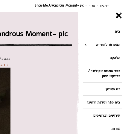
ניווט
דף בית
>
מדיה
>
Show Me A wondrous Moment- pic
בית
ndrous Moment- pic
הצטרפו לעשייה
הלהקה
/2022
← הבא
כפר אמנות אקולוגי /
פרויקט חוסן
כח האיזון
בית ספר וסדנת ורטיגו
אירועים וכרטיסים
אודות