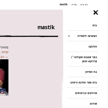
ניווט
דף בית
>
מדיה
>
mastik
בית
mastik
הצטרפו לעשייה
הלהקה
/2025
קודם 
← הבא
כפר אמנות אקולוגי /
פרויקט חוסן
כח האיזון
בית ספר וסדנת ורטיגו
אירועים וכרטיסים
אודות