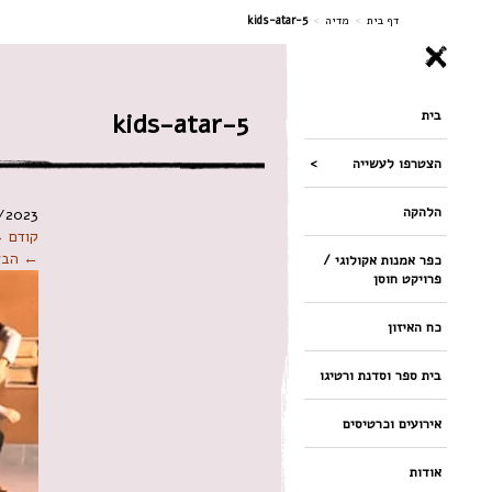
ניווט
דף בית
>
מדיה
>
kids-atar-5
בית
kids-atar-5
הצטרפו לעשייה
הלהקה
/2023
קודם 
← הבא
כפר אמנות אקולוגי /
פרויקט חוסן
כח האיזון
בית ספר וסדנת ורטיגו
אירועים וכרטיסים
אודות