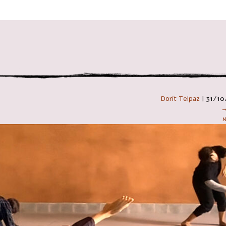
 במקלדת
Dorit Telpaz
|
31/10
→