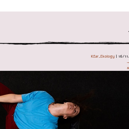
 במקלדת
Kfar_Ekology
|
16/11
→