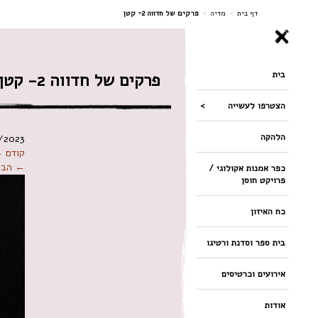
ניווט
דף בית
>
מדיה
>
פרקים של חדווה 2- קטן
בית
פרקים של חדווה 2- קטן
הצטרפו לעשייה
הלהקה
/2023
קודם 
← הבא
כפר אמנות אקולוגי /
פרויקט חוסן
כח האיזון
בית ספר וסדנת ורטיגו
אירועים וכרטיסים
אודות