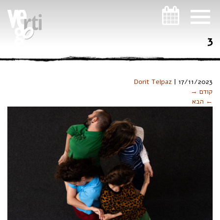
ניווט במקלדת
3
Dorit Telpaz
|
17/11/2023
קודם →
← הבא