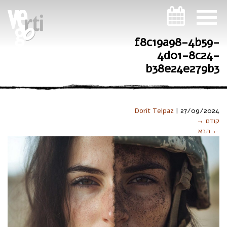
ניווט במקלדת
f8c19a98-4b59-
4d01-8c24-
b38e24e279b3
Dorit Telpaz
|
27/09/2024
קודם →
← הבא