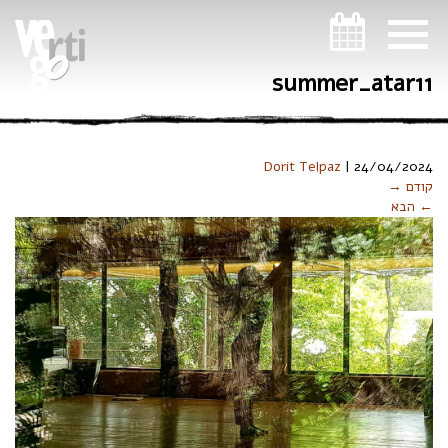
ניווט במקלדת
summer_atar11
Dorit Telpaz
|
24/04/2024
קודם →
← הבא