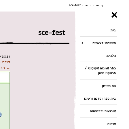
ניווט
דף בית
>
מדיה
>
sce-fest
בית
sce-fest
הצטרפו לעשייה
הלהקה
/2021
קודם 
← הבא
כפר אמנות אקולוגי /
פרויקט חוסן
כח האיזון
בית ספר וסדנת ורטיגו
אירועים וכרטיסים
אודות