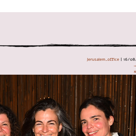
 במקלדת
Jerusalem_office
|
16/08
→