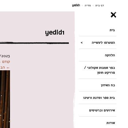
ניווט
דף בית
>
מדיה
>
yedid1
בית
yedid1
הצטרפו לעשייה
הלהקה
/2023
קודם 
← הבא
כפר אמנות אקולוגי /
פרויקט חוסן
כח האיזון
בית ספר וסדנת ורטיגו
אירועים וכרטיסים
אודות