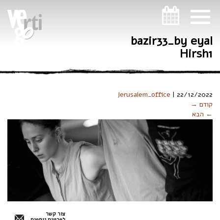
ניווט במקלדת
bazir33_by eyal
Hirsh1
Jerusalem_office
|
22/12/2022
קודם →
← הבא
צור קשר
לפרטים נוספים