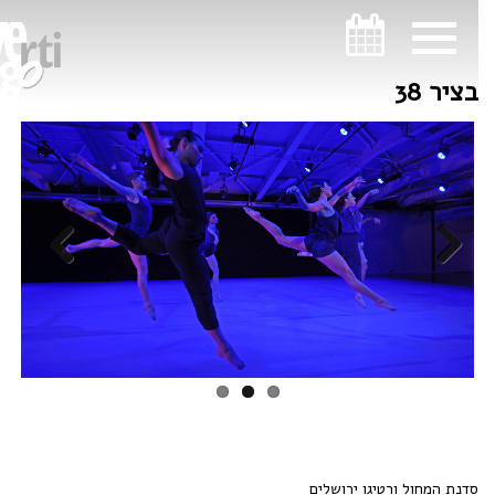
ניווט במקלדת
ניווט במקלדת
בציר 38
Previous
Next
סדנת המחול ורטיגו ירושלים