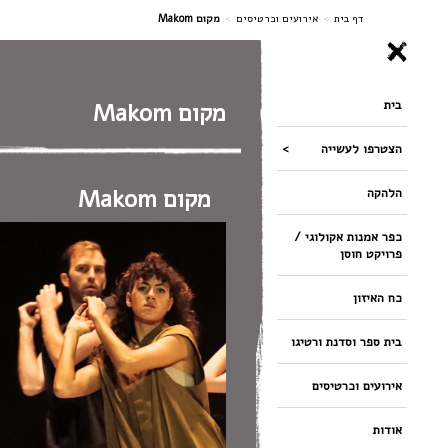
ניווט
דף בית
>
אירועים וכרטיסים
>
מקום Makom
בית
מקום Makom
הצטרפו לעשייה
מקום Makom
הלהקה
כפר אמנות אקולוגי /
פרויקט חוסן
כח האיזון
בית ספר וסדנת ורטיגו
אירועים וכרטיסים
אודות