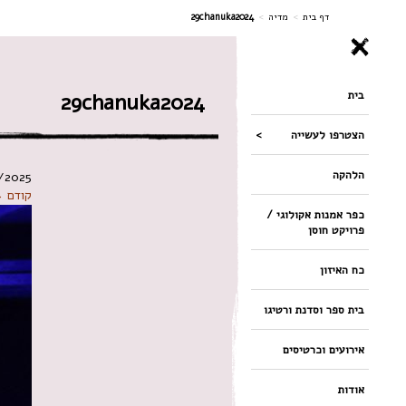
ניווט
דף בית
>
מדיה
>
29chanuka2024
בית
29chanuka2024
הצטרפו לעשייה
הלהקה
/2025
קודם 
כפר אמנות אקולוגי /
פרויקט חוסן
כח האיזון
בית ספר וסדנת ורטיגו
אירועים וכרטיסים
אודות