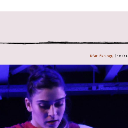
 במקלדת
Kfar_Ekology
|
10/11
→